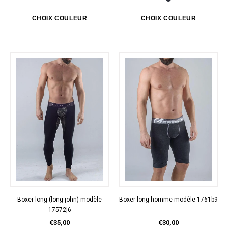
Boxer long (long john) modèle
Boxer long homme modèle 1761b9
17572j6
€35,00
€30,00