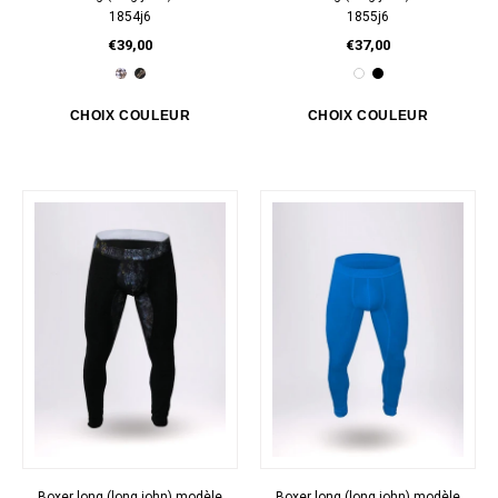
1854j6
1855j6
€39,00
€37,00
Boxer long (long john) modèle
Boxer long (long john) modèle