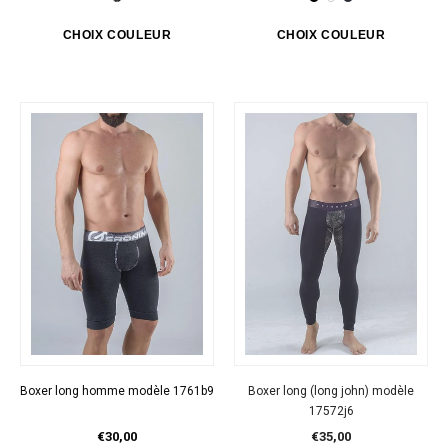
Boxer long homme modèle 1761b9
Boxer long (long john) modèle
17572j6
€30,00
€35,00