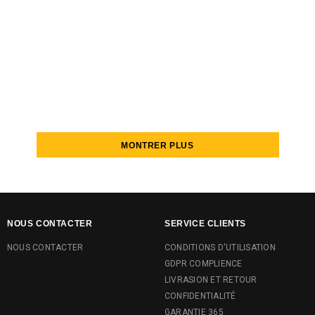
Boxer long homme modèle 1051b9
Boxer long modèle (long john)
1051j6
€18,50
€29,00
MONTRER PLUS
NOUS CONTACTER
SERVICE CLIENTS
NOUS CONTACTER
CONDITIONS D'UTILISATION
GDPR COMPLIENCE
LIVRASION ET RETOUR
CONFIDENTIALITÉ
GARANTIE 365