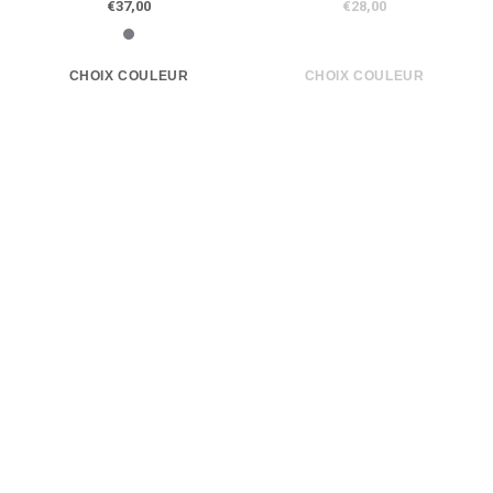
€37,00
€28,00
Boxer long (long john) modèle
Boxer long (long john) modèle
1666j6
1854j6