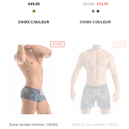
€49,50
€37,50
€33,99
SOLDE
SOLDE
Boxer de bain homme -1902b2
Short de bain modèle -1902p1