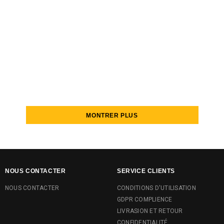
T-shirt homme manche courte
Serviette de plage modèle 1902x1
-1902t55
€42,00
€37,50
MONTRER PLUS
NOUS CONTACTER
SERVICE CLIENTS
NOUS CONTACTER
CONDITIONS D'UTILISATION
GDPR COMPLIENCE
LIVRASION ET RETOUR
CONFIDENTIALITÉ