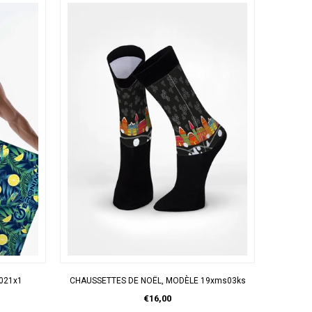
APERÇU RAPIDE
021x1
CHAUSSETTES DE NOËL, MODÈLE 19xms03ks
Cas
€16,00