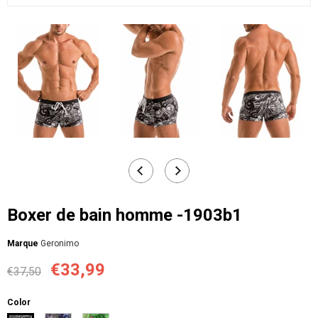
Boxer de bain homme -1903b1
Мarque
Geronimo
€33,99
€37,50
Color