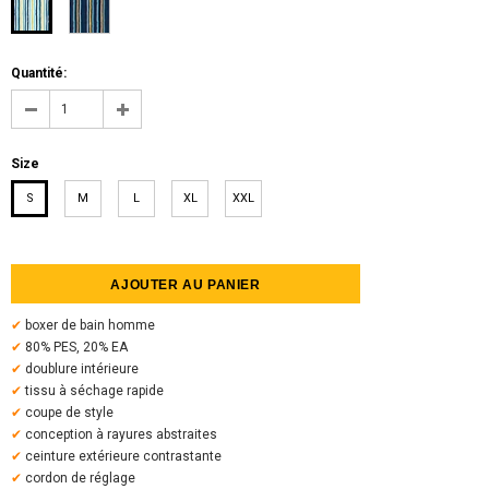
Quantité:
Size
S
M
L
XL
XXL
✔
boxer de bain homme
✔
80% PES, 20% EA
✔
doublure intérieure
✔
tissu à séchage rapide
✔
coupe de style
✔
conception à rayures abstraites
✔
ceinture extérieure contrastante
✔
cordon de réglage