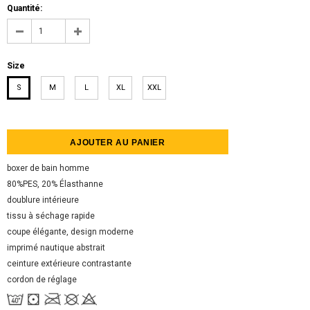
Quantité:
Size
S
M
L
XL
XXL
boxer de bain homme
80%PES, 20% Élasthanne
doublure intérieure
tissu à séchage rapide
coupe élégante, design moderne
imprimé nautique abstrait
ceinture extérieure contrastante
cordon de réglage