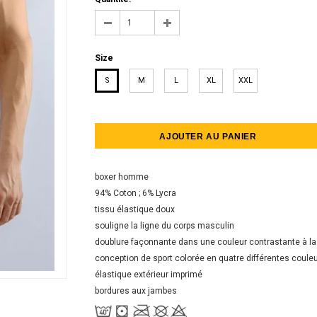
Size
S
M
L
XL
XXL
boxer homme
94% Coton ; 6% Lycra
tissu élastique doux
souligne la ligne du corps masculin
doublure façonnante
dans une couleur contrastante à la 
conception de sport colorée en quatre différentes coule
élastique extérieur imprimé
bordures aux jambes