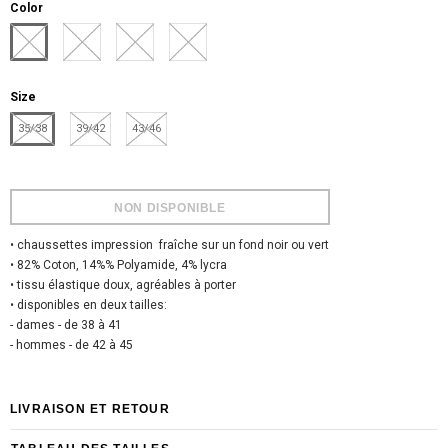
Color
Size
35/38
39/42
43/46
• chaussettes impression fraîche sur un fond noir ou vert
• 82% Coton, 14%% Polyamide, 4% lycra
• tissu élastique doux, agréables à porter
• disponibles en deux tailles:
- dames - de 38 à 41
- hommes - de 42 à 45
LIVRAISON ET RETOUR