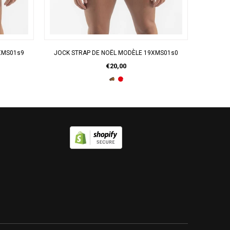
APERÇU RAPIDE
XMS01s9
JOCK STRAP DE NOËL MODÈLE 19XMS01s0
€20,00