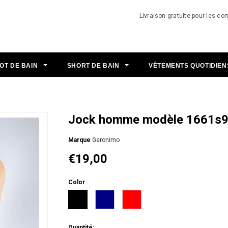
Livraison gratuite pour les 
OT DE BAIN
SHORT DE BAIN
VÊTEMENTS QUOTIDIE
Jock homme modèle 1661s
Мarque
Geronimo
€19,00
Color
Quantité: