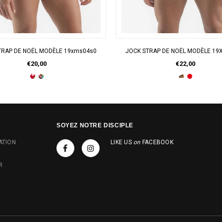
APERÇU RAPIDE
APERÇU RAPIDE
TRAP DE NOËL MODÈLE 19xms04s0
JOCK STRAP DE NOËL MODÈLE 19
€20,00
€22,00
SOYEZ NOTRE DISCIPLE
ATION
LIKE US
on
FACEBOOK
R