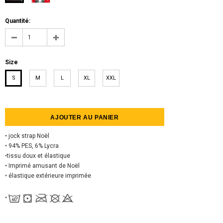
Quantité:
Size
S
M
L
XL
XXL
• jock strap Noël
• 94% PES, 6% Lycra
•tissu doux et élastique
• Imprimé amusant de Noël
• élastique extérieure imprimée
•