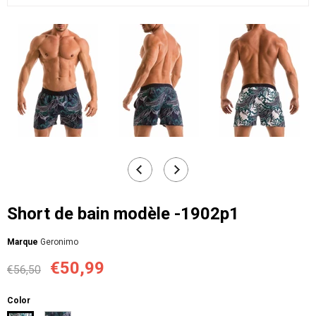
Short de bain modèle -1902p1
Мarque
Geronimo
€50,99
€56,50
Color