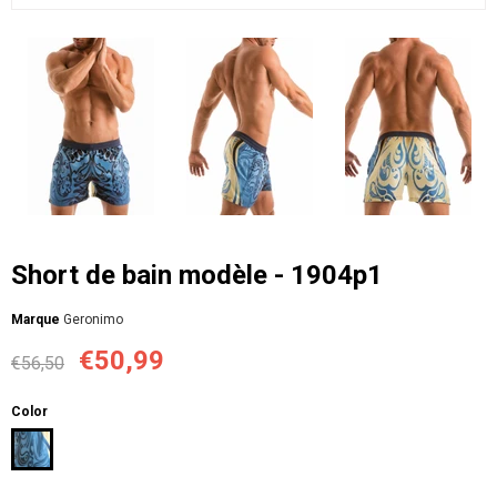
Short de bain modèle - 1904p1
Мarque
Geronimo
€50,99
€56,50
Color