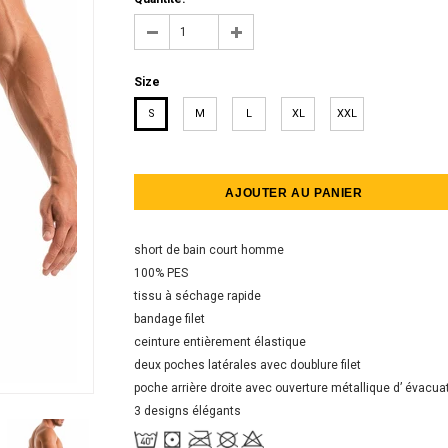
Size
S
M
L
XL
XXL
short de bain court homme
100% PЕS
tissu à séchage rapide
bandage filet
ceinture entièrement élastique
deux poches latérales avec doublure filet
poche arrière droite avec ouverture métallique d’ évacua
3 designs élégants