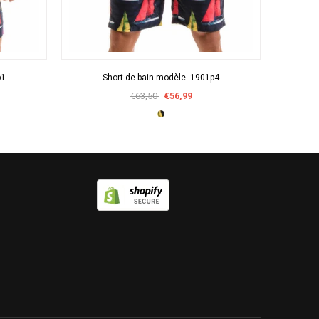
APERÇU RAPIDE
p1
Short de bain modèle -1901p4
Sli
€63,50
€56,99