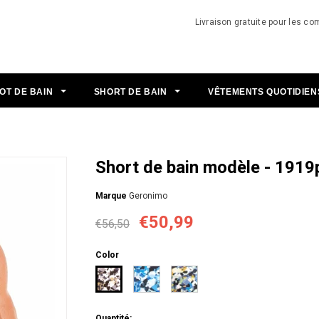
Livraison gratuite pour les 
OT DE BAIN
SHORT DE BAIN
VÊTEMENTS QUOTIDIE
Short de bain modèle - 1919
Мarque
Geronimo
€50,99
€56,50
Color
Quantité: