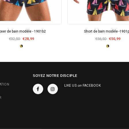
APERÇU RAPIDE
APERÇU RAPIDE
oxer de bain modèle - 1901b2
Short de bain modèle -1901
€32,50
€28,99
€56,50
€50,99
SOYEZ NOTRE DISCIPLE
ATION
LIKE US
on
FACEBOOK
R