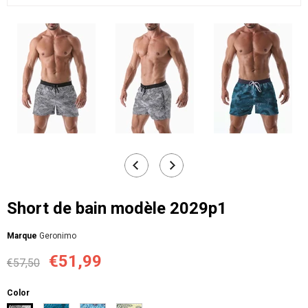
Short de bain modèle 2029p1
Мarque
Geronimo
€51,99
€57,50
Color