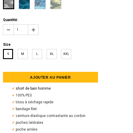
Quantité:
Size
S
M
L
XL
XXL
✔
short de bain homme
✔
100% PES
✔
tissu à séchage rapide
✔
bandage filet
✔
ceinture élastique contrastante au cordon
✔
poches latérales
✔
poche arrière