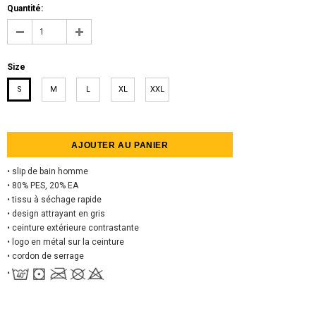
Quantité:
Size
S
M
L
XL
XXL
• slip de bain homme
• 80% PES, 20% EA
• tissu à séchage rapide
• design attrayant en gris
• ceinture extérieure contrastante
• logo en métal sur la ceinture
• cordon de serrage
•