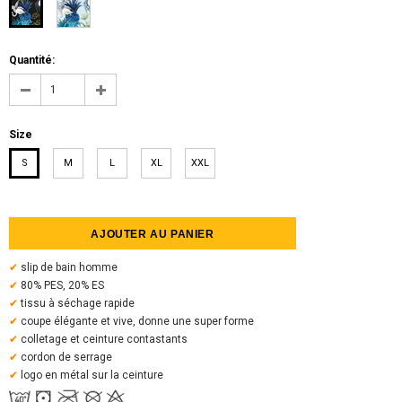
Quantité:
Size
S
M
L
XL
XXL
✔
slip de bain homme
✔
80% PES, 20% ES
✔
tissu à séchage rapide
✔
coupe élégante et vive, donne une super forme
✔
colletage et ceinture contastants
✔
cordon de serrage
✔
logo en métal sur la ceinture