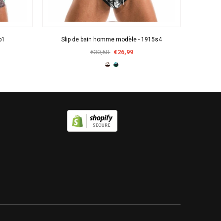
APERÇU RAPIDE
b1
Slip de bain homme modèle - 1915s4
Sli
€30,50
€26,99