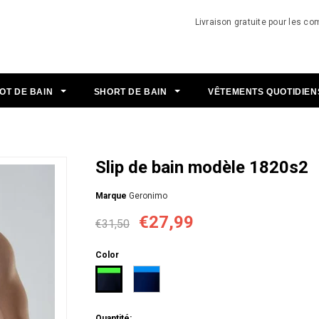
Livraison gratuite pour les 
OT DE BAIN
SHORT DE BAIN
VÊTEMENTS QUOTIDIE
Slip de bain modèle 1820s2
Мarque
Geronimo
€27,99
€31,50
Color
Quantité: