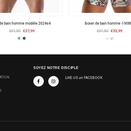
APERÇU RAPIDE
APERÇU RAPIDE
 de bain homme modèle 2024s4
Boxer de bain homme -1908
€31,50
€27,99
€37,50
€33,99
SOYEZ NOTRE DISCIPLE
ATION
LIKE US
on
FACEBOOK
R