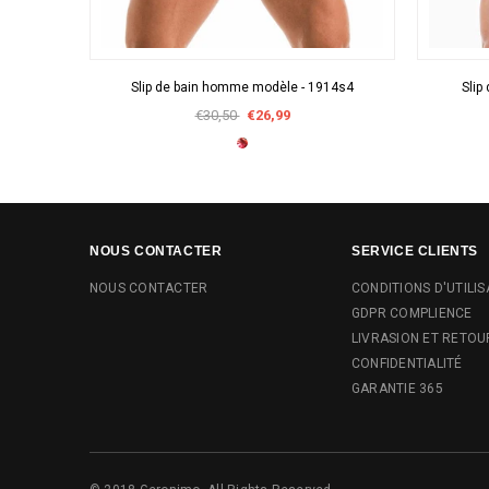
APERÇU RAPIDE
Slip de bain homme modèle - 1914s4
Slip
€30,50
€26,99
NOUS CONTACTER
SERVICE CLIENTS
NOUS CONTACTER
CONDITIONS D'UTILIS
GDPR COMPLIENCE
LIVRASION ET RETOU
CONFIDENTIALITÉ
GARANTIE 365
© 2018 Geronimo. All Rights Reserved.