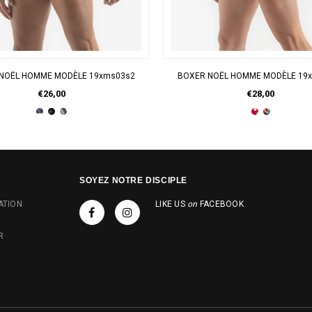
APERÇU RAPIDE
APERÇU RAPIDE
E NOËL HOMME MODÈLE 19xms03s2
BOXER NOËL HOMME MODÈLE 19
€26,00
€28,00
SOYEZ NOTRE DISCIPLE
ATION
LIKE US
on
FACEBOOK
R