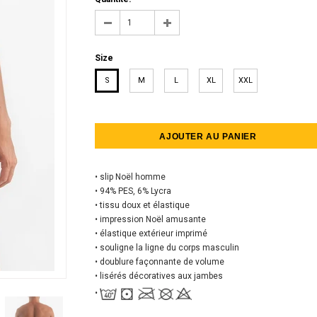
Size
S
M
L
XL
XXL
• slip Noël homme
• 94% PES, 6% Lycra
• tissu doux et élastique
• impression Noël amusante
• élastique extérieur imprimé
•
souligne la ligne du corps masculin
• doublure façonnante de volume
• lisérés décoratives aux jambes
•