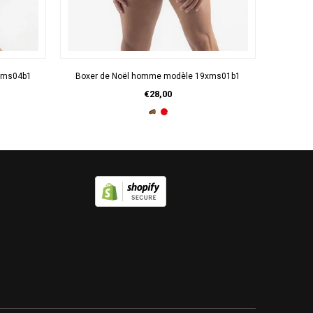
APERÇU RAPIDE
xms04b1
Boxer de Noël homme modèle 19xms01b1
CHAUSSE
€28,00