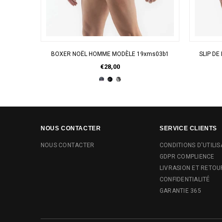
APERÇU RAPIDE
BOXER NOËL HOMME MODÈLE 19xms03b1
SLIP D
€28,00
NOUS CONTACTER
SERVICE CLIENTS
NOUS CONTACTER
CONDITIONS D'UTILIS
GDPR COMPLIENCE
LIVRASION ET RETOU
CONFIDENTIALITÉ
GARANTIE 365