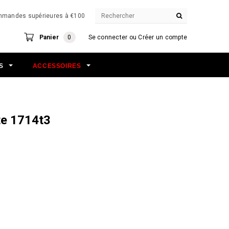
commandes supérieures à €100
Panier
0
Se connecter
ou
Créer un compte
NS
ACCESSOIRES
te 1714t3