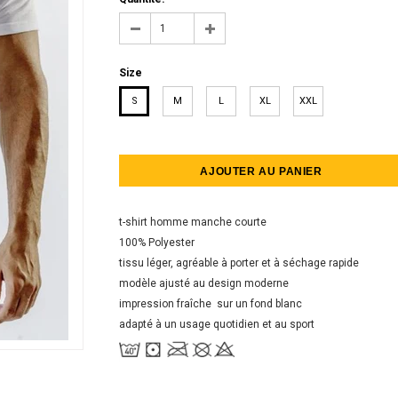
Size
S
M
L
XL
XXL
t-shirt homme manche courte
100% Polyester
tissu léger, agréable à porter et à séchage rapide
modèle ajusté au design moderne
impression fraîche sur un fond blanc
adapté à un usage quotidien et au sport