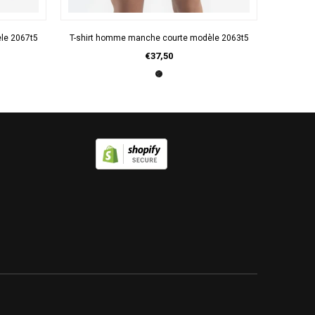
APERÇU RAPIDE
le 2067t5
T-shirt homme manche courte modèle 2063t5
T-sh
€37,50