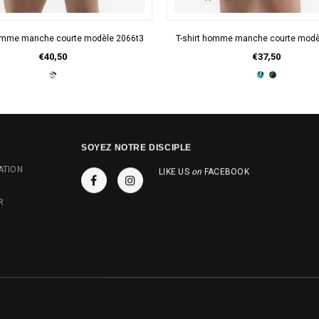
APERÇU RAPIDE
APERÇU RAPIDE
homme manche courte modèle 2066t3
T-shirt homme manche courte modè
€40,50
€37,50
SOYEZ NOTRE DISCIPLE
ATION
LIKE US
on
FACEBOOK
R