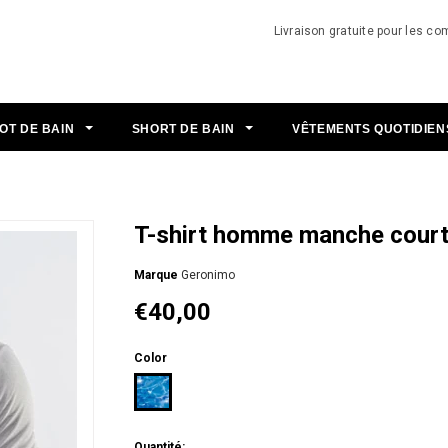
Livraison gratuite pour les 
OT DE BAIN
SHORT DE BAIN
VÊTEMENTS QUOTIDIE
T-shirt homme manche cour
Мarque
Geronimo
€40,00
Color
Quantité: