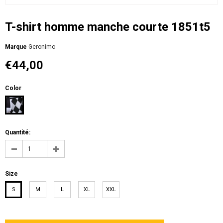
T-shirt homme manche courte 1851t5
Мarque
Geronimo
€44,00
Color
Quantité:
Size
S
M
L
XL
XXL