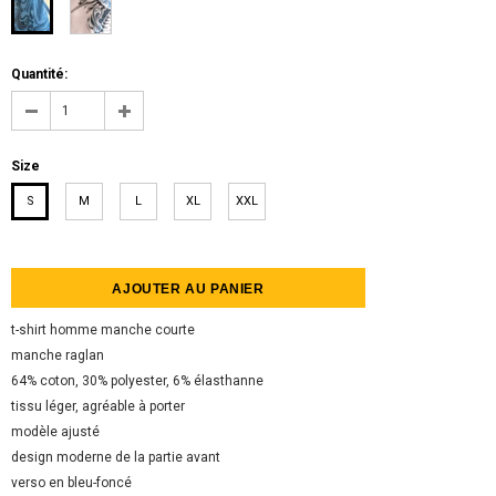
Quantité:
Size
S
M
L
XL
XXL
t-shirt homme manche courte
manche raglan
64% coton, 30% polyester, 6% élasthanne
tissu léger, agréable à porter
modèle ajusté
design moderne de la partie avant
verso en bleu-foncé